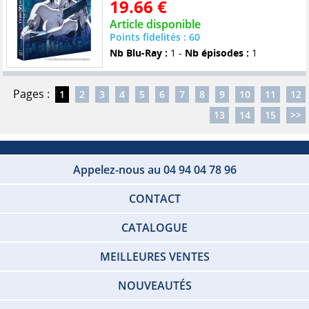
19.66 €
Article disponible
Points fidelités : 60
Nb Blu-Ray :
1 -
Nb épisodes :
1
Pages :
1
2
3
4
5
6
7
8
9
10
11
12
13
14
15
>>
Appelez-nous au 04 94 04 78 96
CONTACT
CATALOGUE
MEILLEURES VENTES
NOUVEAUTÉS