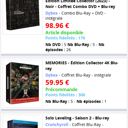
Édition Limitée Collector (2023) -
Noir - Coffret Combo DVD + Blu-ray
Dybex
- Combo Blu-Ray + DVD -
intégrale
98.96 €
Article disponible
Points fidelités : 170
Nb DVD :
5
Nb Blu-Ray :
5 -
Nb
épisodes :
26
MEMORIES - Édition Collector 4K Blu-
ray
Dybex
- Coffret Blu-Ray - intégrale
59.95 €
Précommande
Points fidelités : 300
Nb Blu-Ray :
5 -
Nb épisodes :
1
Solo Leveling - Saison 2 - Blu-ray
Crunchyroll
- Coffret Blu-Ray -