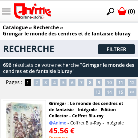
(0)
Catalogue
» Recherche »
Grimgar le monde des cendres et de fantaisie bluray
RECHERCHE
FILTRER
696
résultats de votre recherche
"Grimgar le monde des
cendres et de fantaisie bluray"
Pages :
1
2
3
4
5
6
7
8
9
10
11
12
13
14
15
>>
Grimgar : Le monde des cendres et
de fantaisie - Intégrale - Edition
Collector - Coffret Blu-ray
@Anime
- Coffret Blu-Ray - intégrale
45.56 €