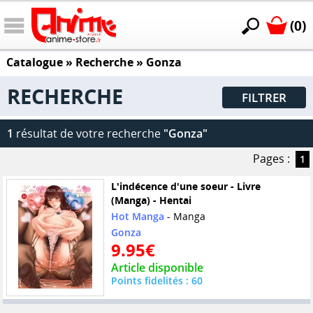
(0)
Catalogue
» Recherche »
Gonza
RECHERCHE
FILTRER
1
résultat de votre recherche
"Gonza"
Pages :
1
L'indécence d'une soeur - Livre
(Manga) - Hentai
Hot Manga
- Manga
Gonza
9.95€
Article disponible
Points fidelités : 60