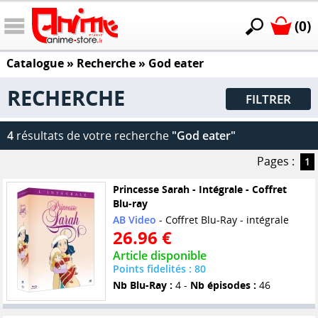
(0)
Catalogue
» Recherche »
God eater
RECHERCHE
FILTRER
4
résultats de votre recherche
"God eater"
Pages :
1
Princesse Sarah - Intégrale - Coffret
Blu-ray
AB Video
- Coffret Blu-Ray - intégrale
26.96 €
Article disponible
Points fidelités : 80
Nb Blu-Ray :
4 -
Nb épisodes :
46