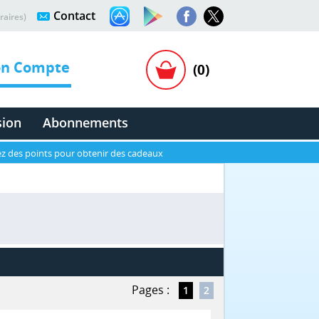
Contact
raires)
n Compte
(0)
sion
Abonnements
z des points pour obtenir des cadeaux
Pages :
1
2