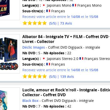
Langue(s) :
Japonais Mono
Français Mono
Sous-titre(s) :
Français
Recevez votre article entre le
14/08
et le
15/08
(
5
/
5
) |
73
Avis
Albator 84 - Intégrale TV + FILM - Coffret DVD 
Livret - Collector
Déclic Images
- Coffret DVD Digipack - intégrale
Nb DVD :
5 -
Nb épisodes :
22
Langue(s) :
Japonais Stereo 2.0
Français Stereo
Sous-titre(s) :
Français
Recevez votre article entre le
14/08
et le
15/08
(
5
/
5
) |
139
Avis
Lucile, amour et Rock'n'roll - Intégrale - Edit
Collector - Coffret DVD
Black Box
- Coffret DVD Digipack - intégrale
Nb DVD :
7 -
Nb épisodes :
42