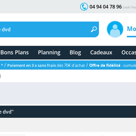
04 94 04 78 96
(voir ho
Mo
Bons Plans
Planning
Blog
Cadeaux
Occa
/
/
 *
Paiement en 3 x sans frais
dès 70€ d'achat
Offre de fidélité
: cumule
d
e dvd"