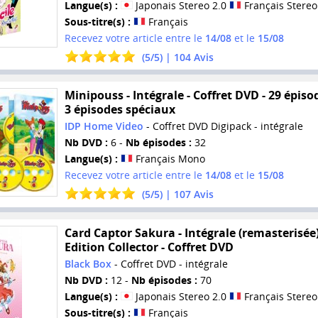
Langue(s) :
Japonais Stereo 2.0
Français Stereo
Sous-titre(s) :
Français
Recevez votre article entre le
14/08
et le
15/08
(
5
/
5
) |
104
Avis
Minipouss - Intégrale - Coffret DVD - 29 épiso
3 épisodes spéciaux
IDP Home Video
- Coffret DVD Digipack - intégrale
Nb DVD :
6 -
Nb épisodes :
32
Langue(s) :
Français Mono
Recevez votre article entre le
14/08
et le
15/08
(
5
/
5
) |
107
Avis
Card Captor Sakura - Intégrale (remasterisée)
Edition Collector - Coffret DVD
Black Box
- Coffret DVD - intégrale
Nb DVD :
12 -
Nb épisodes :
70
Langue(s) :
Japonais Stereo 2.0
Français Stereo
Sous-titre(s) :
Français