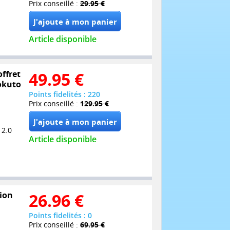
Prix conseillé :
29.95 €
Article disponible
offret
49.95
€
Hokuto
Points fidelités : 220
Prix conseillé :
129.95 €
 2.0
Article disponible
tion
26.96
€
Points fidelités : 0
Prix conseillé :
69.95 €