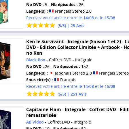
Nb DVD :
5 -
Nb épisodes :
26
Langue(s) :
Français Stereo 2.0
Recevez votre article entre le
14/08
et le
15/08
(
5
/
5
) |
25
Avis
Ken le Survivant - Intégrale (Saison 1 et 2) - C
DVD - Edition Collector Limitée + Artbook - 
no Ken
Black Box
- Coffret DVD - intégrale
Nb DVD :
26 -
Nb épisodes :
152
Langue(s) :
Japonais Stereo 2.0
Français Stereo
Sous-titre(s) :
Français
Recevez votre article entre le
14/08
et le
15/08
(
5
/
5
) |
251
Avis
Capitaine Flam - Intégrale - Coffret DVD - Édi
remasterisée
AB Video
- Coffret DVD - intégrale
Nb DVD :
10 -
Nb épisodes :
52