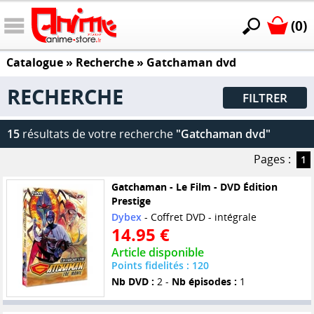
(0)
Catalogue
» Recherche »
Gatchaman dvd
RECHERCHE
FILTRER
15
résultats de votre recherche
"Gatchaman dvd"
Pages :
1
Gatchaman - Le Film - DVD Édition
Prestige
Dybex
- Coffret DVD - intégrale
14.95 €
Article disponible
Points fidelités : 120
Nb DVD :
2 -
Nb épisodes :
1