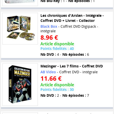
Nb Blu-Ray :
1 -
Nb épisodes :
1
Les chroniques d'Arslan - Intégrale -
Coffret DVD + Livret - Collector
Black Box
- Coffret DVD Digipack -
intégrale
8.96 €
Article disponible
Points fidelités : 40
Nb DVD :
4 -
Nb épisodes :
6
Mazinger - Les 7 films - Coffret DVD
AB Video
- Coffret DVD - intégrale
11.66 €
Article disponible
Points fidelités : 30
Nb DVD :
2 -
Nb épisodes :
7