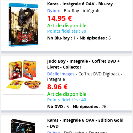
Karas - Intégrale 6 OAV - Blu-ray
Dybex
- Blu-Ray - intégrale
14.95 €
Article disponible
Points fidelités : 80
Nb Blu-Ray :
1 -
Nb épisodes :
6
Judo Boy - Intégrale - Coffret DVD +
Livret - Collector
Déclic Images
- Coffret DVD Digipack -
intégrale
8.96 €
Article disponible
Points fidelités : 40
Nb DVD :
5 -
Nb épisodes :
26
Karas - Intégrale 6 OAV - Edition Gold
- DVD
Dybex
- DVD Unité + Fourreau -