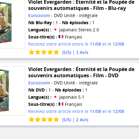
Violet Evergarden : Éternité et la Poupée de
souvenirs automatiques - Film - Blu-ray
Eurozoom
- DVD Unité - intégrale
Nb Blu-Ray :
1 -
Nb épisodes :
1
Langue(s) :
Japonais Stereo 2.0
Sous-titre(s) :
Français
Recevez votre article entre le
11/08
et le
12/08
(
5
/
5
) |
3
Avis
Violet Evergarden : Éternité et la Poupée de
souvenirs automatiques - Film - DVD
Eurozoom
- DVD Unité - intégrale
Nb DVD :
1 -
Nb épisodes :
1
Langue(s) :
Japonais 5.1
Sous-titre(s) :
Français
Recevez votre article entre le
11/08
et le
12/08
(
5
/
5
) |
2
Avis