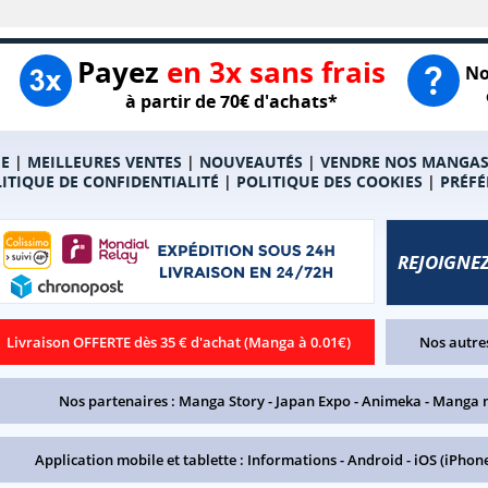
Payez
en 3x sans frais
No
à partir de 70€ d'achats*
E
|
MEILLEURES VENTES
|
NOUVEAUTÉS
|
VENDRE NOS MANGA
ITIQUE DE CONFIDENTIALITÉ
|
POLITIQUE DES COOKIES
|
PRÉFÉ
REJOIGNEZ
Livraison OFFERTE dès 35 € d'achat (Manga à 0.01€)
Nos autres
Nos partenaires :
Manga Story
-
Japan Expo
-
Animeka
-
Manga 
Application mobile et tablette :
Informations
-
Android
-
iOS (iPhone