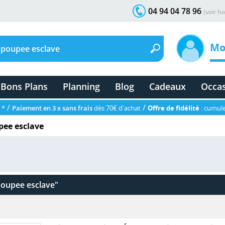
04 94 04 78 96
(voir ho
Mo
Bons Plans
Planning
Blog
Cadeaux
Occa
/
/
 *
Paiement en 3 x sans frais
dès 70€ d'achat
Offre de fidélité
: cumule
pee esclave
poupee esclave"