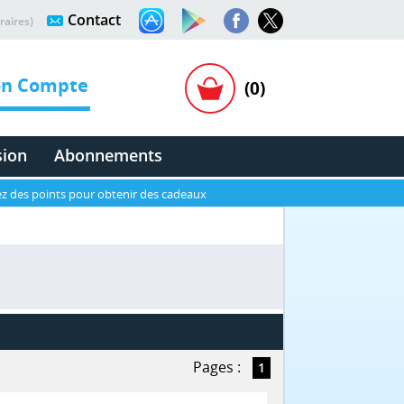
Contact
raires)
n Compte
(0)
sion
Abonnements
z des points pour obtenir des cadeaux
Pages :
1