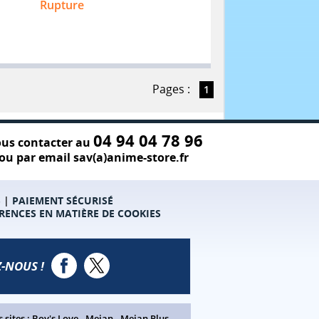
Rupture
Pages :
1
04 94 04 78 96
us contacter au
ou par email sav(a)anime-store.fr
S
|
PAIEMENT SÉCURISÉ
RENCES EN MATIÈRE DE COOKIES
-NOUS !
 sites :
Boy's Love
-
Meian
-
Meian Plus