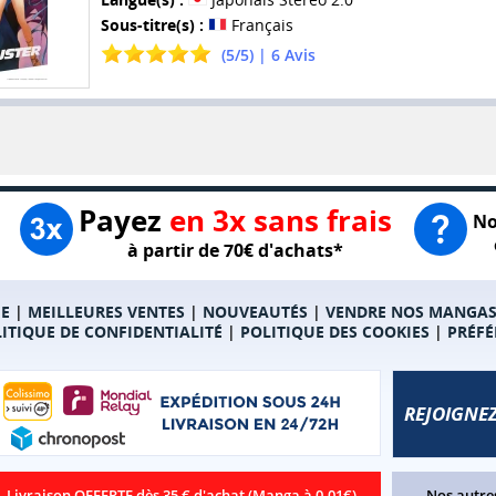
Sous-titre(s) :
Français
(
5
/
5
) |
6
Avis
Payez
en 3x sans frais
No
à partir de 70€ d'achats*
E
|
MEILLEURES VENTES
|
NOUVEAUTÉS
|
VENDRE NOS MANGA
ITIQUE DE CONFIDENTIALITÉ
|
POLITIQUE DES COOKIES
|
PRÉFÉ
REJOIGNEZ
Livraison OFFERTE dès 35 € d'achat (Manga à 0.01€)
Nos autres