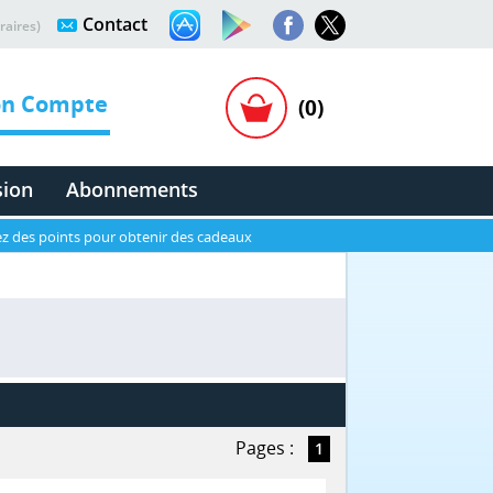
Contact
raires)
n Compte
(0)
sion
Abonnements
z des points pour obtenir des cadeaux
Pages :
1