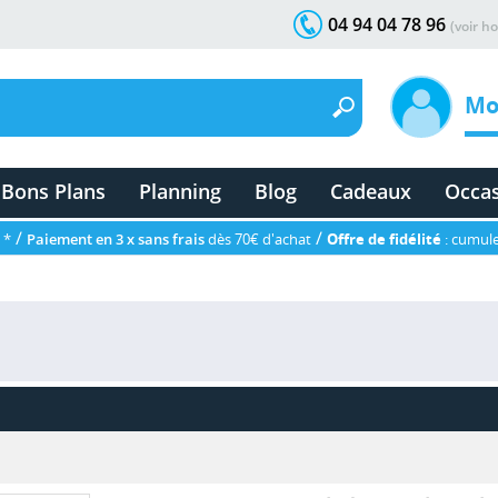
04 94 04 78 96
(voir ho
Mo
Bons Plans
Planning
Blog
Cadeaux
Occa
/
/
 *
Paiement en 3 x sans frais
dès 70€ d'achat
Offre de fidélité
: cumule