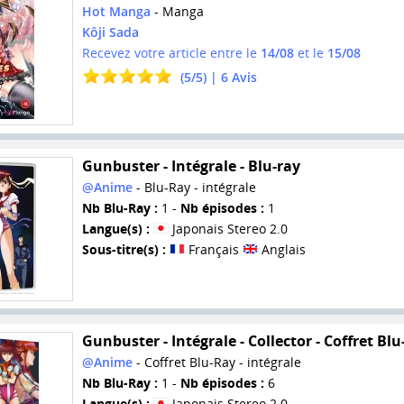
Hot Manga
- Manga
Kôji Sada
Recevez votre article entre le
14/08
et le
15/08
(
5
/
5
) |
6
Avis
Gunbuster - Intégrale - Blu-ray
@Anime
- Blu-Ray - intégrale
Nb Blu-Ray :
1 -
Nb épisodes :
1
Langue(s) :
Japonais Stereo 2.0
Sous-titre(s) :
Français
Anglais
Gunbuster - Intégrale - Collector - Coffret Blu
@Anime
- Coffret Blu-Ray - intégrale
Nb Blu-Ray :
1 -
Nb épisodes :
6
Langue(s) :
Japonais Stereo 2.0