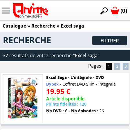
(0)
Catalogue
» Recherche »
Excel saga
RECHERCHE
FILTRER
37
résultats de votre recherche
"Excel saga"
Pages :
1
2
3
Excel Saga - L'intégrale - DVD
Dybex
- Coffret DVD Slim - intégrale
19.95 €
Article disponible
Points fidelités : 120
Nb DVD :
6 -
Nb épisodes :
26