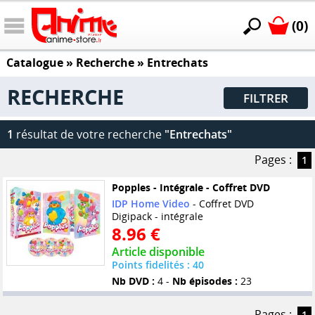
(0)
Catalogue
» Recherche »
Entrechats
RECHERCHE
FILTRER
1
résultat de votre recherche
"Entrechats"
Pages :
1
Popples - Intégrale - Coffret DVD
IDP Home Video
- Coffret DVD
Digipack - intégrale
8.96 €
Article disponible
Points fidelités : 40
Nb DVD :
4 -
Nb épisodes :
23
Pages :
1