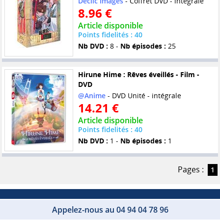
Déclic Images
- Coffret DVD - intégrale
8.96 €
Article disponible
Points fidelités : 40
Nb DVD :
8 -
Nb épisodes :
25
Hirune Hime : Rêves éveillés - Film -
DVD
@Anime
- DVD Unité - intégrale
14.21 €
Article disponible
Points fidelités : 40
Nb DVD :
1 -
Nb épisodes :
1
Pages :
1
Appelez-nous au 04 94 04 78 96