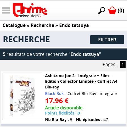
(0)
Catalogue
» Recherche »
Endo tetsuya
RECHERCHE
FILTRER
5
résultats de votre recherche
"Endo tetsuya"
Pages :
1
Ashita no Joe 2 - Intégrale + Film -
Edition Collector Limitée - Coffret A4
Blu-ray
Black Box
- Coffret Blu-Ray - intégrale
17.96 €
Article disponible
Points fidelités : 0
Nb Blu-Ray :
5 -
Nb épisodes :
47