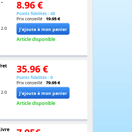
 -
8.96
€
Points fidelités : 40
Prix conseillé :
19.95 €
 2.0
Article disponible
fret
35.96
€
Points fidelités : 0
Prix conseillé :
79.95 €
 2.0
Article disponible
Livre