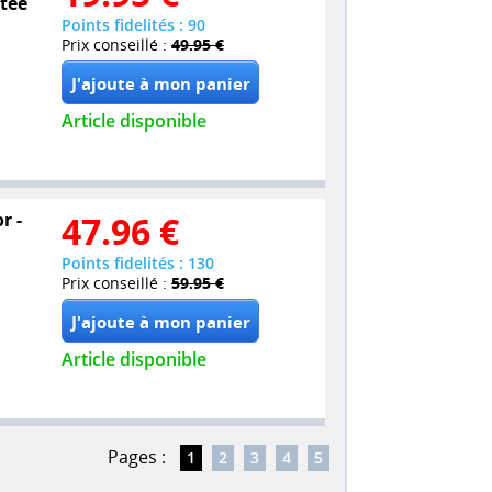
itée
Points fidelités : 90
Prix conseillé :
49.95 €
Article disponible
r -
47.96
€
Points fidelités : 130
Prix conseillé :
59.95 €
Article disponible
Pages :
1
2
3
4
5