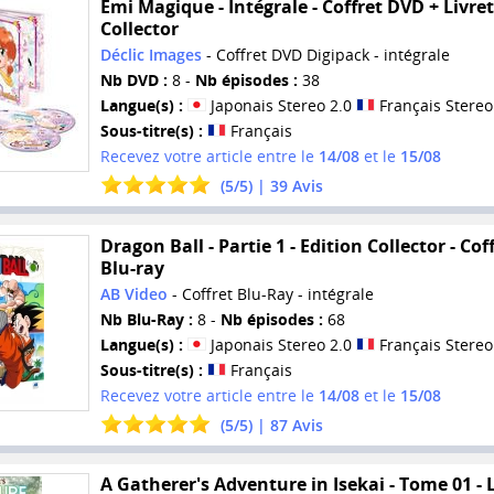
Emi Magique - Intégrale - Coffret DVD + Livret
Collector
Déclic Images
- Coffret DVD Digipack - intégrale
Nb DVD :
8 -
Nb épisodes :
38
Langue(s) :
Japonais Stereo 2.0
Français Stereo
Sous-titre(s) :
Français
Recevez votre article entre le
14/08
et le
15/08
(
5
/
5
) |
39
Avis
Dragon Ball - Partie 1 - Edition Collector - Cof
Blu-ray
AB Video
- Coffret Blu-Ray - intégrale
Nb Blu-Ray :
8 -
Nb épisodes :
68
Langue(s) :
Japonais Stereo 2.0
Français Stereo
Sous-titre(s) :
Français
Recevez votre article entre le
14/08
et le
15/08
(
5
/
5
) |
87
Avis
A Gatherer's Adventure in Isekai - Tome 01 - 