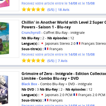
Recevez votre article entre le
14/08
et le
15/08
(
5
/
5
) |
18
Avis
Chillin' in Another World with Level 2 Super
Powers - Saison 1 - Blu-ray
Crunchyroll
- Coffret Blu-Ray - intégrale
Nb Blu-Ray :
2 -
Nb épisodes :
12
Langue(s) :
Japonais Stereo 2.0
Français Stereo
Sous-titre(s) :
Français
Recevez votre article entre le
14/08
et le
15/08
(
5
/
5
) |
7
Avis
Grimoire of Zero - Intégrale - Edition Collecto
Limitée - Combo Blu-ray + DVD
Black Box
- Combo Blu-Ray + DVD - intégrale
Nb DVD :
3
Nb Blu-Ray :
2 -
Nb épisodes :
12
Langue(s) :
Japonais 2.0 PCM
Français 2.0 PCM
Sous-titre(s) :
Français
Recevez votre article entre le
14/08
et le
15/08