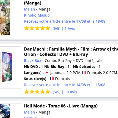
(Manga)
Meian
- Manga
Kinoko Masuo
Recevez votre article entre le
17/08
et le
18/08
(
5
/
5
) |
1
Avis
DanMachi : Familia Myth - Film : Arrow of th
Orion - Collector DVD + Blu-ray
Black Box
- Combo Blu-Ray + DVD - intégrale
Nb DVD :
1
Nb Blu-Ray :
1 -
Nb épisodes :
1
Langue(s) :
Japonais 2.0 PCM
Français 2.0 PCM
Sous-titre(s) :
Français
Recevez votre article entre le
14/08
et le
15/08
(
5
/
5
) |
50
Avis
Hell Mode - Tome 06 - Livre (Manga)
Meian
- Manga