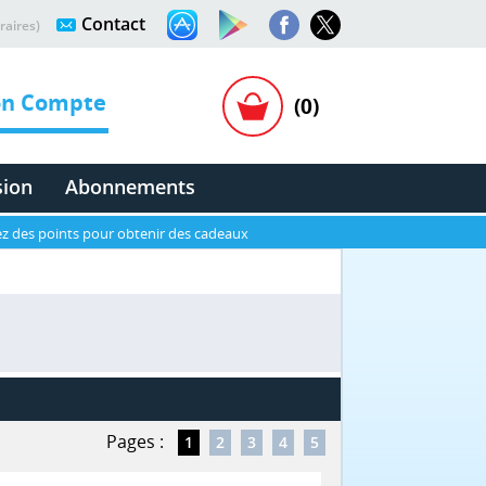
Contact
raires)
n Compte
(0)
sion
Abonnements
z des points pour obtenir des cadeaux
Pages :
1
2
3
4
5