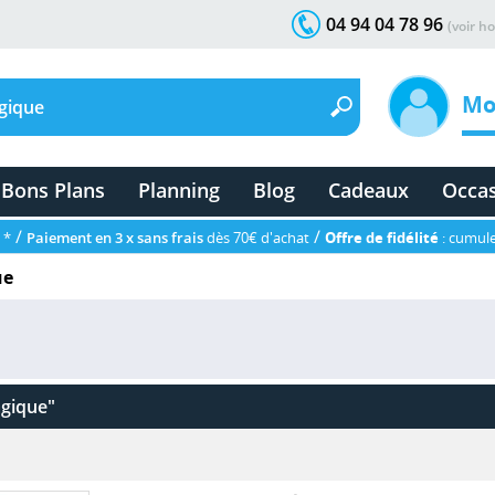
04 94 04 78 96
(voir ho
Mo
Bons Plans
Planning
Blog
Cadeaux
Occa
/
/
 *
Paiement en 3 x sans frais
dès 70€ d'achat
Offre de fidélité
: cumule
ue
gique"