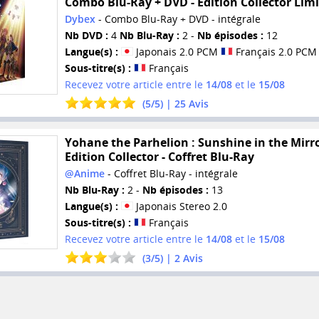
Combo Blu-Ray + DVD - Edition Collector Lim
Dybex
- Combo Blu-Ray + DVD - intégrale
Nb DVD :
4
Nb Blu-Ray :
2 -
Nb épisodes :
12
Langue(s) :
Japonais 2.0 PCM
Français 2.0 PCM
Sous-titre(s) :
Français
Recevez votre article entre le
14/08
et le
15/08
(
5
/
5
) |
25
Avis
Yohane the Parhelion : Sunshine in the Mirro
Edition Collector - Coffret Blu-Ray
@Anime
- Coffret Blu-Ray - intégrale
Nb Blu-Ray :
2 -
Nb épisodes :
13
Langue(s) :
Japonais Stereo 2.0
Sous-titre(s) :
Français
Recevez votre article entre le
14/08
et le
15/08
(
3
/
5
) |
2
Avis