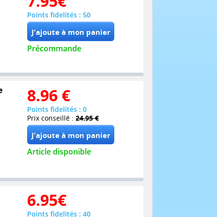
7.95
€
Points fidelités : 50
Précommande
e
8.96
€
Points fidelités : 0
Prix conseillé :
24.95 €
Article disponible
6.95
€
Points fidelités : 40