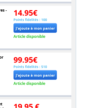
es -
14.95
€
Points fidelités : 100
Article disponible
or
99.95
€
Points fidelités : 510
Article disponible
et
19.95
€