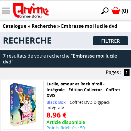
(0)
Catalogue
» Recherche »
Embrasse moi lucile dvd
RECHERCHE
FILTRER
7
résultats de votre recherche
"Embrasse moi lucile
dvd"
Pages :
1
Lucile, amour et Rock'n'roll -
Intégrale - Edition Collector - Coffret
DVD
Black Box
- Coffret DVD Digipack -
intégrale
8.96 €
Article disponible
Points fidelités : 50