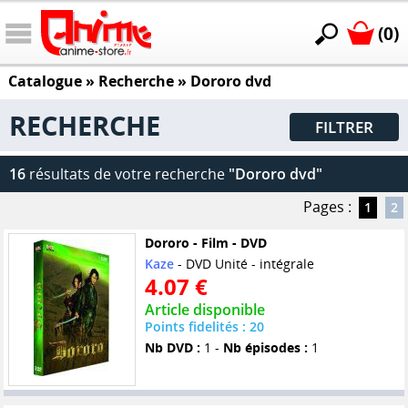
(0)
Catalogue
» Recherche »
Dororo dvd
RECHERCHE
FILTRER
16
résultats de votre recherche
"Dororo dvd"
Pages :
1
2
Dororo - Film - DVD
Kaze
- DVD Unité - intégrale
4.07 €
Article disponible
Points fidelités : 20
Nb DVD :
1 -
Nb épisodes :
1