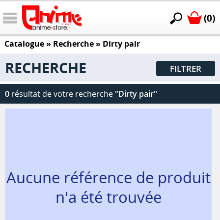
(0)
Catalogue
» Recherche »
Dirty pair
RECHERCHE
FILTRER
0
résultat de votre recherche
"Dirty pair"
Aucune référence de produit
n'a été trouvée