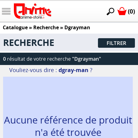
(0)
Catalogue
» Recherche »
Dgrayman
RECHERCHE
FILTRER
0
résultat de votre recherche
"Dgrayman"
Vouliez-vous dire :
dgray-man
?
Aucune référence de produit
n'a été trouvée