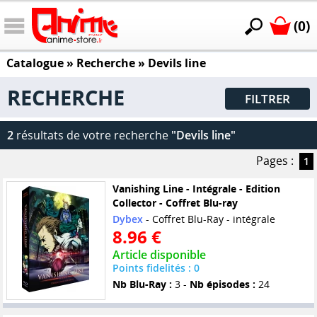
(0)
Catalogue
» Recherche »
Devils line
RECHERCHE
FILTRER
2
résultats de votre recherche
"Devils line"
Pages :
1
Vanishing Line - Intégrale - Edition
Collector - Coffret Blu-ray
Dybex
- Coffret Blu-Ray - intégrale
8.96 €
Article disponible
Points fidelités : 0
Nb Blu-Ray :
3 -
Nb épisodes :
24