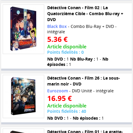
Détective Conan - Film 02 : La
Quatorzième Cible - Combo Blu-ray +
DVD
Black Box
- Combo Blu-Ray + DVD -
intégrale
5.36 €
Article disponible
Points fidelités : 0
Nb DVD :
1
Nb Blu-Ray :
1 -
Nb
épisodes :
1
Détective Conan - Film 26 : Le sous-
marin noir - DVD
Eurozoom
- DVD Unité - intégrale
16.95 €
Article disponible
Points fidelités : 40
Nb DVD :
1 -
Nb épisodes :
1
Détective Conan - Film 01 : Le gratte-