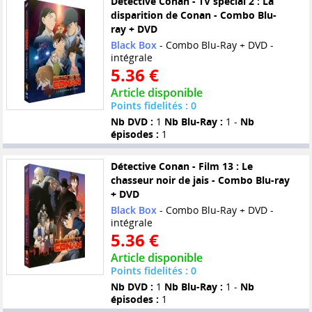
Détective Conan - TV spécial 2 : La
disparition de Conan - Combo Blu-
ray + DVD
Black Box
- Combo Blu-Ray + DVD -
intégrale
5.36 €
Article disponible
Points fidelités : 0
Nb DVD :
1
Nb Blu-Ray :
1 -
Nb
épisodes :
1
Détective Conan - Film 13 : Le
chasseur noir de jais - Combo Blu-ray
+ DVD
Black Box
- Combo Blu-Ray + DVD -
intégrale
5.36 €
Article disponible
Points fidelités : 0
Nb DVD :
1
Nb Blu-Ray :
1 -
Nb
épisodes :
1