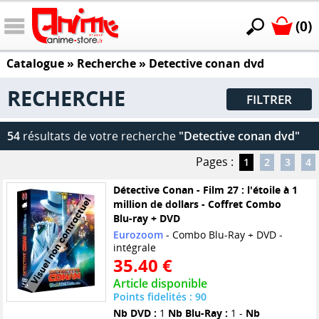
(0)
Catalogue
» Recherche »
Detective conan dvd
RECHERCHE
FILTRER
54
résultats de votre recherche
"Detective conan dvd"
Pages :
1
2
3
4
Détective Conan - Film 27 : l'étoile à 1
million de dollars - Coffret Combo
Blu-ray + DVD
Eurozoom
- Combo Blu-Ray + DVD -
intégrale
35.40 €
Article disponible
Points fidelités : 90
Nb DVD :
1
Nb Blu-Ray :
1 -
Nb