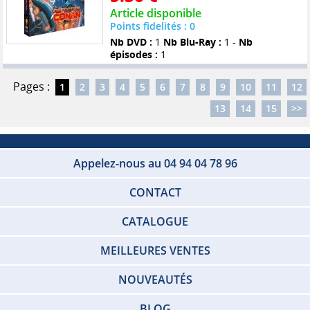
Article disponible
Points fidelités : 0
Nb DVD :
1
Nb Blu-Ray :
1 -
Nb
épisodes :
1
Pages :
1
2
3
4
5
6
7
8
9
10
11
12
13
14
15
>>
Appelez-nous au 04 94 04 78 96
CONTACT
CATALOGUE
MEILLEURES VENTES
NOUVEAUTÉS
BLOG