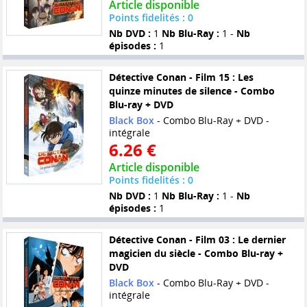
Article disponible
Points fidelités : 0
Nb DVD :
1
Nb Blu-Ray :
1 -
Nb
épisodes :
1
Détective Conan - Film 15 : Les
quinze minutes de silence - Combo
Blu-ray + DVD
Black Box
- Combo Blu-Ray + DVD -
intégrale
6.26 €
Article disponible
Points fidelités : 0
Nb DVD :
1
Nb Blu-Ray :
1 -
Nb
épisodes :
1
Détective Conan - Film 03 : Le dernier
magicien du siècle - Combo Blu-ray +
DVD
Black Box
- Combo Blu-Ray + DVD -
intégrale