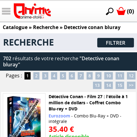
(0)
Catalogue
» Recherche »
Detective conan bluray
RECHERCHE
FILTRER
702
résultats de votre recherche
"Detective conan
bluray"
Pages :
1
2
3
4
5
6
7
8
9
10
11
12
13
14
15
>>
Détective Conan - Film 27 : l'étoile à 1
million de dollars - Coffret Combo
Blu-ray + DVD
Eurozoom
- Combo Blu-Ray + DVD -
intégrale
35.40 €
Article disponible