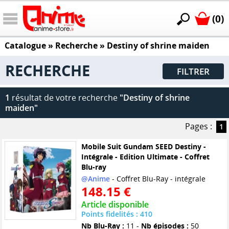
(0)
Catalogue
» Recherche »
Destiny of shrine maiden
RECHERCHE
FILTRER
1
résultat de votre recherche
"Destiny of shrine
maiden"
Pages :
1
Mobile Suit Gundam SEED Destiny -
Intégrale - Edition Ultimate - Coffret
Blu-ray
@Anime
- Coffret Blu-Ray - intégrale
148.15 €
Article disponible
Points fidelités : 410
Nb Blu-Ray :
11 -
Nb épisodes :
50