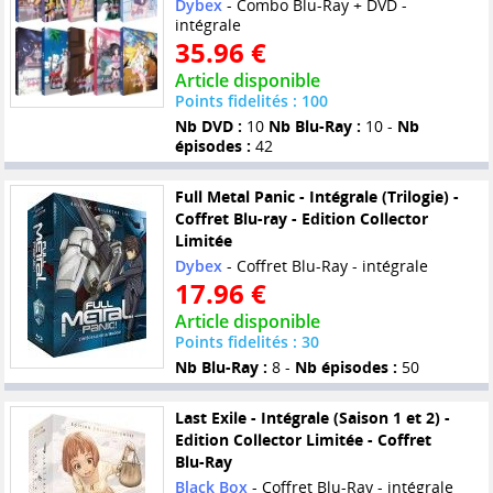
Dybex
- Combo Blu-Ray + DVD -
intégrale
35.96 €
Article disponible
Points fidelités : 100
Nb DVD :
10
Nb Blu-Ray :
10 -
Nb
épisodes :
42
Full Metal Panic - Intégrale (Trilogie) -
Coffret Blu-ray - Edition Collector
Limitée
Dybex
- Coffret Blu-Ray - intégrale
17.96 €
Article disponible
Points fidelités : 30
Nb Blu-Ray :
8 -
Nb épisodes :
50
Last Exile - Intégrale (Saison 1 et 2) -
Edition Collector Limitée - Coffret
Blu-Ray
Black Box
- Coffret Blu-Ray - intégrale