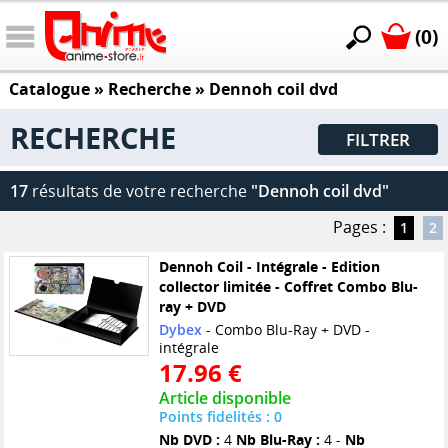
(0)
Catalogue
» Recherche »
Dennoh coil dvd
RECHERCHE
FILTRER
17
résultats de votre recherche
"Dennoh coil dvd"
Pages :
1
2
Dennoh Coil - Intégrale - Edition
collector limitée - Coffret Combo Blu-
ray + DVD
Dybex
- Combo Blu-Ray + DVD -
intégrale
17.96 €
Article disponible
Points fidelités : 0
Nb DVD :
4
Nb Blu-Ray :
4 -
Nb