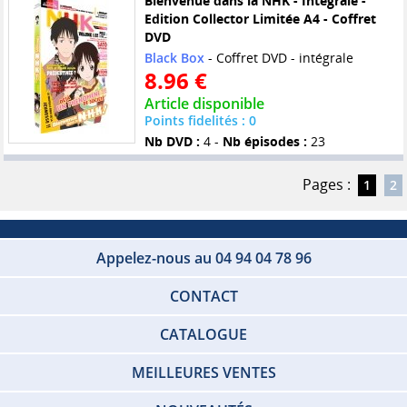
Bienvenue dans la NHK - Intégrale -
Edition Collector Limitée A4 - Coffret
DVD
Black Box
- Coffret DVD - intégrale
8.96 €
Article disponible
Points fidelités : 0
Nb DVD :
4 -
Nb épisodes :
23
Pages :
1
2
Appelez-nous au 04 94 04 78 96
CONTACT
CATALOGUE
MEILLEURES VENTES