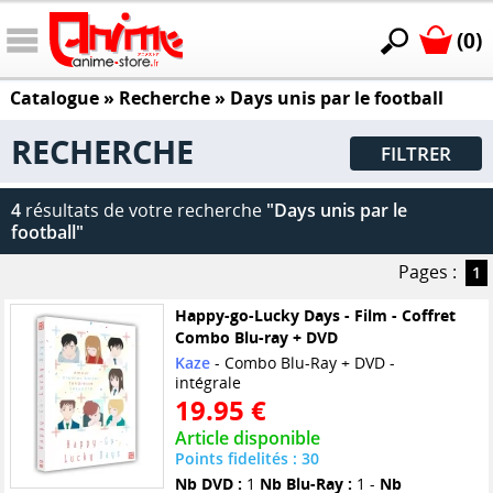
(0)
Catalogue
» Recherche »
Days unis par le football
RECHERCHE
FILTRER
4
résultats de votre recherche
"Days unis par le
football"
Pages :
1
Happy-go-Lucky Days - Film - Coffret
Combo Blu-ray + DVD
Kaze
- Combo Blu-Ray + DVD -
intégrale
19.95 €
Article disponible
Points fidelités : 30
Nb DVD :
1
Nb Blu-Ray :
1 -
Nb