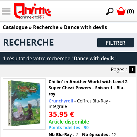
(0)
Catalogue
» Recherche »
Dance with devils
RECHERCHE
FILTRER
1
résultat de votre recherche
"Dance with devils"
Pages :
1
Chillin' in Another World with Level 2
Super Cheat Powers - Saison 1 - Blu-
ray
Crunchyroll
- Coffret Blu-Ray -
intégrale
35.95 €
Article disponible
Points fidelités : 90
Nb Blu-Ray :
2 -
Nb épisodes :
12