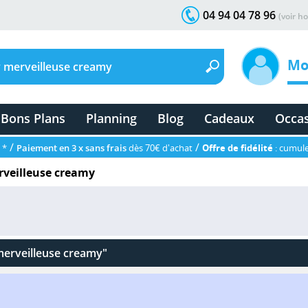
04 94 04 78 96
(voir ho
Mo
Bons Plans
Planning
Blog
Cadeaux
Occa
/
/
 *
Paiement en 3 x sans frais
dès 70€ d'achat
Offre de fidélité
: cumule
veilleuse creamy
erveilleuse creamy"