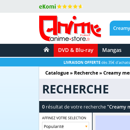
DVD & Blu-ray
Mangas
LIVRAISON OFFERTE
dès 35€ d'achats
Catalogue
» Recherche »
Creamy mer
RECHERCHE
0
résultat de votre recherche
"Creamy m
AFFINEZ VOTRE SELECTION