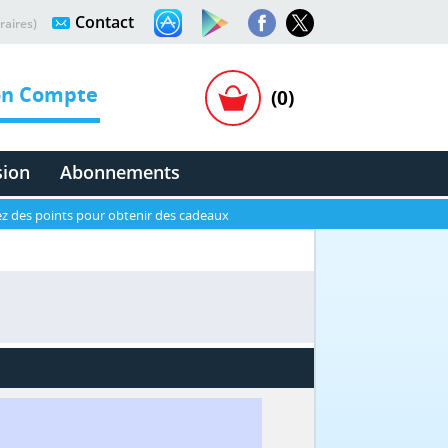
Contact
raires)
n Compte
(0)
sion
Abonnements
z des points pour obtenir des cadeaux