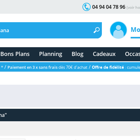
04 94 04 78 96
(voir ho
Mo
Bons Plans
Planning
Blog
Cadeaux
Occa
/
/
 *
Paiement en 3 x sans frais
dès 70€ d'achat
Offre de fidélité
: cumule
na"