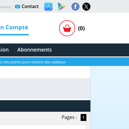
Contact
raires)
n Compte
(0)
sion
Abonnements
z des points pour obtenir des cadeaux
Pages :
1