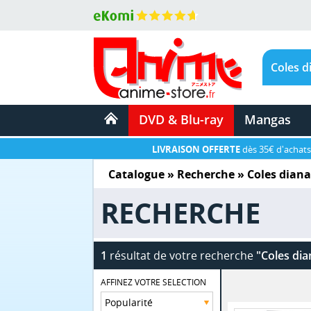
DVD & Blu-ray
Mangas
LIVRAISON OFFERTE
dès 35€ d'achats
Catalogue
» Recherche »
Coles diana
RECHERCHE
1
résultat de votre recherche
"Coles dia
AFFINEZ VOTRE SELECTION