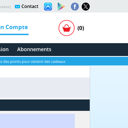
Contact
raires)
n Compte
(0)
sion
Abonnements
z des points pour obtenir des cadeaux