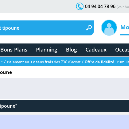
04 94 04 78 96
(voir ho
Mo
Bons Plans
Planning
Blog
Cadeaux
Occa
/
/
 *
Paiement en 3 x sans frais
dès 70€ d'achat
Offre de fidélité
: cumule
ipoune
 tipoune"