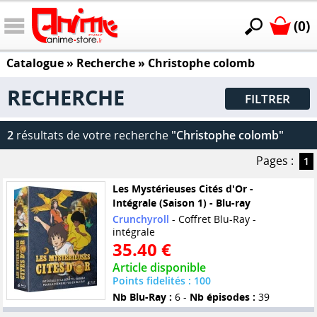
(0)
Catalogue
» Recherche »
Christophe colomb
RECHERCHE
FILTRER
2
résultats de votre recherche
"Christophe colomb"
Pages :
1
Les Mystérieuses Cités d'Or -
Intégrale (Saison 1) - Blu-ray
Crunchyroll
- Coffret Blu-Ray -
intégrale
35.40 €
Article disponible
Points fidelités : 100
Nb Blu-Ray :
6 -
Nb épisodes :
39