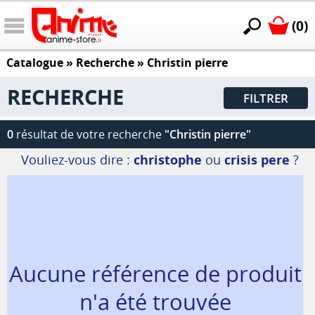
(0)
Catalogue
» Recherche »
Christin pierre
RECHERCHE
FILTRER
0
résultat de votre recherche
"Christin pierre"
Vouliez-vous dire :
christophe
ou
crisis pere
?
Aucune référence de produit
n'a été trouvée