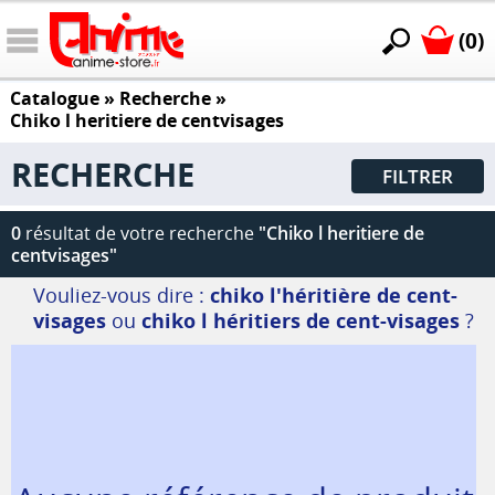
(0)
Catalogue
» Recherche »
Chiko l heritiere de centvisages
RECHERCHE
FILTRER
0
résultat de votre recherche
"Chiko l heritiere de
centvisages"
Vouliez-vous dire :
chiko l'héritière de cent-
visages
ou
chiko l héritiers de cent-visages
?