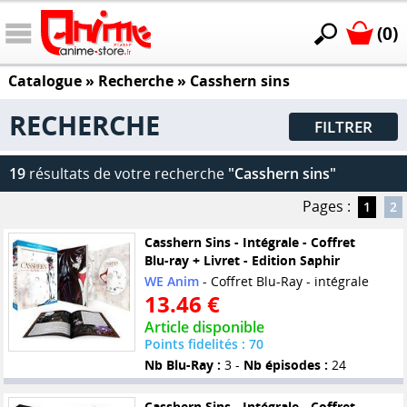
(0)
Catalogue
» Recherche »
Casshern sins
RECHERCHE
FILTRER
19
résultats de votre recherche
"Casshern sins"
Pages :
1
2
Casshern Sins - Intégrale - Coffret
Blu-ray + Livret - Edition Saphir
WE Anim
- Coffret Blu-Ray - intégrale
13.46 €
Article disponible
Points fidelités : 70
Nb Blu-Ray :
3 -
Nb épisodes :
24
Casshern Sins - Intégrale - Coffret