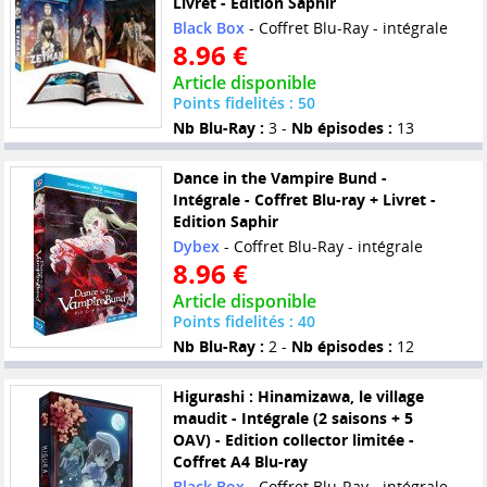
Livret - Edition Saphir
Black Box
- Coffret Blu-Ray - intégrale
8.96 €
Article disponible
Points fidelités : 50
Nb Blu-Ray :
3 -
Nb épisodes :
13
Dance in the Vampire Bund -
Intégrale - Coffret Blu-ray + Livret -
Edition Saphir
Dybex
- Coffret Blu-Ray - intégrale
8.96 €
Article disponible
Points fidelités : 40
Nb Blu-Ray :
2 -
Nb épisodes :
12
Higurashi : Hinamizawa, le village
maudit - Intégrale (2 saisons + 5
OAV) - Edition collector limitée -
Coffret A4 Blu-ray
Black Box
- Coffret Blu-Ray - intégrale