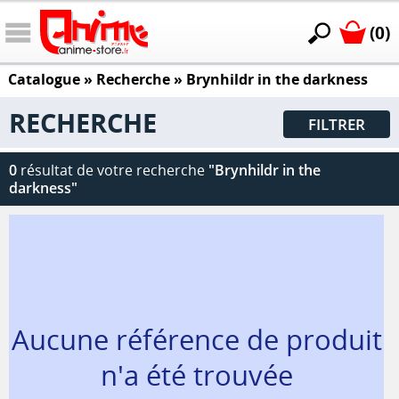
(0)
Catalogue
» Recherche »
Brynhildr in the darkness
RECHERCHE
FILTRER
0
résultat de votre recherche
"Brynhildr in the
darkness"
Aucune référence de produit
n'a été trouvée