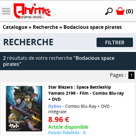
(0)
Catalogue
» Recherche »
Bodacious space pirates
RECHERCHE
FILTRER
2
résultats de votre recherche
"Bodacious space
pirates"
Pages :
1
Star Blazers : Space Battleship
Yamato 2199 - Film - Combo Blu-ray
+ DVD
Dybex
- Combo Blu-Ray + DVD -
intégrale
8.96 €
Article disponible
Points fidelités : 0