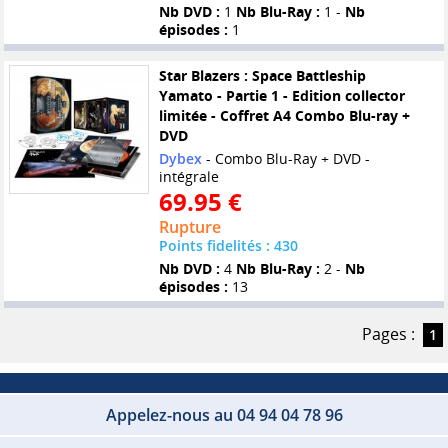
Nb DVD :
1
Nb Blu-Ray :
1 -
Nb
épisodes :
1
Star Blazers : Space Battleship
Yamato - Partie 1 - Edition collector
limitée - Coffret A4 Combo Blu-ray +
DVD
Dybex
- Combo Blu-Ray + DVD -
intégrale
69.95 €
Rupture
Points fidelités : 430
Nb DVD :
4
Nb Blu-Ray :
2 -
Nb
épisodes :
13
Pages :
1
Appelez-nous au 04 94 04 78 96