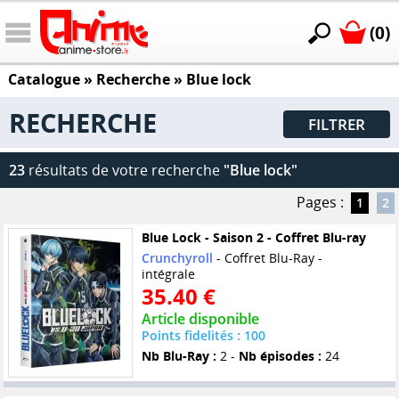
(0)
Catalogue
» Recherche »
Blue lock
RECHERCHE
FILTRER
23
résultats de votre recherche
"Blue lock"
Pages :
1
2
Blue Lock - Saison 2 - Coffret Blu-ray
Crunchyroll
- Coffret Blu-Ray -
intégrale
35.40 €
Article disponible
Points fidelités : 100
Nb Blu-Ray :
2 -
Nb épisodes :
24