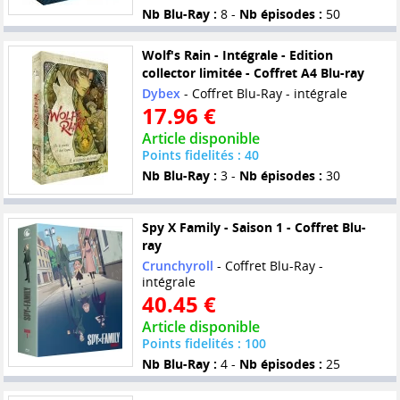
Nb Blu-Ray :
8 -
Nb épisodes :
50
Wolf's Rain - Intégrale - Edition
collector limitée - Coffret A4 Blu-ray
Dybex
- Coffret Blu-Ray - intégrale
17.96 €
Article disponible
Points fidelités : 40
Nb Blu-Ray :
3 -
Nb épisodes :
30
Spy X Family - Saison 1 - Coffret Blu-
ray
Crunchyroll
- Coffret Blu-Ray -
intégrale
40.45 €
Article disponible
Points fidelités : 100
Nb Blu-Ray :
4 -
Nb épisodes :
25