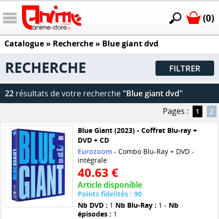
(0)
Catalogue
» Recherche »
Blue giant dvd
RECHERCHE
FILTRER
22
résultats de votre recherche
"Blue giant dvd"
Pages :
1
2
Blue Giant (2023) - Coffret Blu-ray +
DVD + CD
Eurozoom
- Combo Blu-Ray + DVD -
intégrale
40.63 €
Article disponible
Points fidelités : 90
Nb DVD :
1
Nb Blu-Ray :
1 -
Nb
épisodes :
1