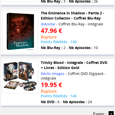
Nb Blu-Ray :
3 -
Nb épisodes :
26
The Eminence in Shadow - Partie 2 -
Edition Collector - Coffret Blu-Ray
@Anime
- Coffret Blu-Ray - intégrale
47.96 €
Rupture
Points fidelités : 130
Nb Blu-Ray :
2 -
Nb épisodes :
10
Trinity Blood - Intégrale - Coffret DVD
+ Livret - Edition Gold
Déclic Images
- Coffret DVD Digipack -
intégrale
19.95 €
Rupture
Points fidelités : 140
Nb DVD :
6 -
Nb épisodes :
24
Pages :
1