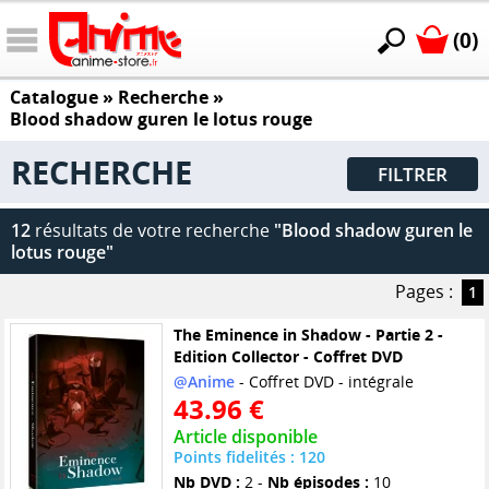
(0)
Catalogue
» Recherche »
Blood shadow guren le lotus rouge
RECHERCHE
FILTRER
12
résultats de votre recherche
"Blood shadow guren le
lotus rouge"
Pages :
1
The Eminence in Shadow - Partie 2 -
Edition Collector - Coffret DVD
@Anime
- Coffret DVD - intégrale
43.96 €
Article disponible
Points fidelités : 120
Nb DVD :
2 -
Nb épisodes :
10