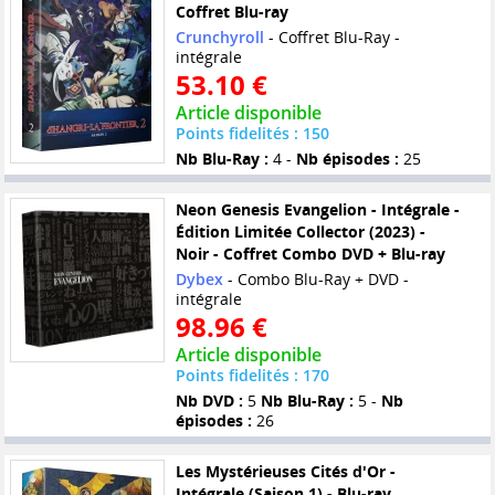
Coffret Blu-ray
Crunchyroll
- Coffret Blu-Ray -
intégrale
53.10 €
Article disponible
Points fidelités : 150
Nb Blu-Ray :
4 -
Nb épisodes :
25
Neon Genesis Evangelion - Intégrale -
Édition Limitée Collector (2023) -
Noir - Coffret Combo DVD + Blu-ray
Dybex
- Combo Blu-Ray + DVD -
intégrale
98.96 €
Article disponible
Points fidelités : 170
Nb DVD :
5
Nb Blu-Ray :
5 -
Nb
épisodes :
26
Les Mystérieuses Cités d'Or -
Intégrale (Saison 1) - Blu-ray