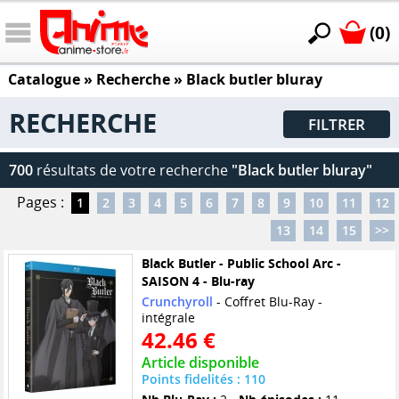
(0)
Catalogue
» Recherche »
Black butler bluray
RECHERCHE
FILTRER
700
résultats de votre recherche
"Black butler bluray"
Pages :
1
2
3
4
5
6
7
8
9
10
11
12
13
14
15
>>
Black Butler - Public School Arc -
SAISON 4 - Blu-ray
Crunchyroll
- Coffret Blu-Ray -
intégrale
42.46 €
Article disponible
Points fidelités : 110