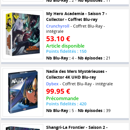
Nb Blu-Ray :
2 -
Nb épisodes :
11
My Hero Academia - Saison 7 -
Collector - Coffret Blu-ray
Crunchyroll
- Coffret Blu-Ray -
intégrale
53.10 €
Article disponible
Points fidelités : 150
Nb Blu-Ray :
4 -
Nb épisodes :
21
Nadia des Mers Mystérieuses -
Collector 4K UHD Blu-ray
Dybex
- Coffret Blu-Ray - intégrale
99.95 €
Précommande
Points fidelités : 420
Nb Blu-Ray :
5 -
Nb épisodes :
39
Shangri-La Frontier - Saison 2 -