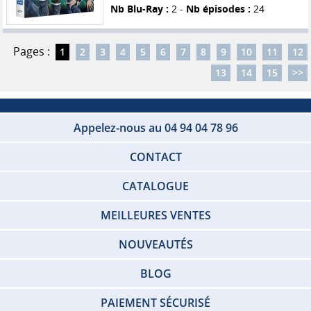
Nb Blu-Ray :
2 -
Nb épisodes :
24
Pages :
1
2
3
4
5
6
7
8
9
10
11
12
13
14
15
>>
Appelez-nous au 04 94 04 78 96
CONTACT
CATALOGUE
MEILLEURES VENTES
NOUVEAUTÉS
BLOG
PAIEMENT SÉCURISÉ