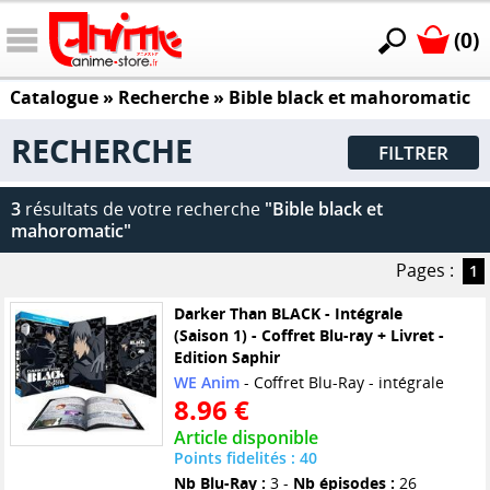
(0)
Catalogue
» Recherche »
Bible black et mahoromatic
RECHERCHE
FILTRER
3
résultats de votre recherche
"Bible black et
mahoromatic"
Pages :
1
Darker Than BLACK - Intégrale
(Saison 1) - Coffret Blu-ray + Livret -
Edition Saphir
WE Anim
- Coffret Blu-Ray - intégrale
8.96 €
Article disponible
Points fidelités : 40
Nb Blu-Ray :
3 -
Nb épisodes :
26