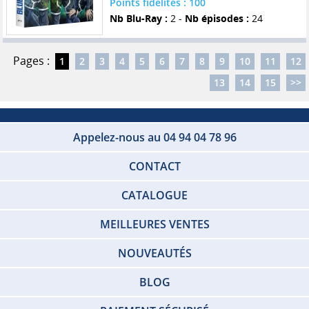
Points fidelités : 100
Nb Blu-Ray :
2 -
Nb épisodes :
24
Pages :
1
2
3
4
5
6
7
8
9
10
11
12
13
14
15
>>
Appelez-nous au 04 94 04 78 96
CONTACT
CATALOGUE
MEILLEURES VENTES
NOUVEAUTÉS
BLOG