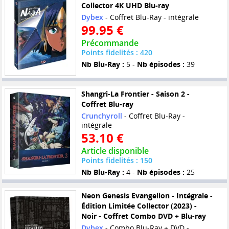
Collector 4K UHD Blu-ray
Dybex
- Coffret Blu-Ray - intégrale
99.95 €
Précommande
Points fidelités : 420
Nb Blu-Ray :
5 -
Nb épisodes :
39
Shangri-La Frontier - Saison 2 -
Coffret Blu-ray
Crunchyroll
- Coffret Blu-Ray -
intégrale
53.10 €
Article disponible
Points fidelités : 150
Nb Blu-Ray :
4 -
Nb épisodes :
25
Neon Genesis Evangelion - Intégrale -
Édition Limitée Collector (2023) -
Noir - Coffret Combo DVD + Blu-ray
Dybex
- Combo Blu-Ray + DVD -