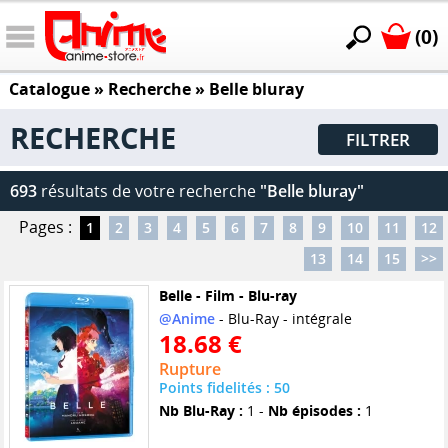
(0)
Catalogue
» Recherche »
Belle bluray
RECHERCHE
FILTRER
693
résultats de votre recherche
"Belle bluray"
Pages :
1
2
3
4
5
6
7
8
9
10
11
12
13
14
15
>>
Belle - Film - Blu-ray
@Anime
- Blu-Ray - intégrale
18.68 €
Rupture
Points fidelités : 50
Nb Blu-Ray :
1 -
Nb épisodes :
1