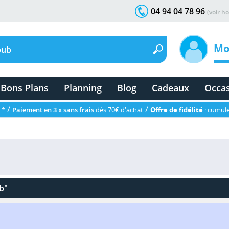
04 94 04 78 96
(voir ho
Mo
Bons Plans
Planning
Blog
Cadeaux
Occa
/
/
 *
Paiement en 3 x sans frais
dès 70€ d'achat
Offre de fidélité
: cumule
b"