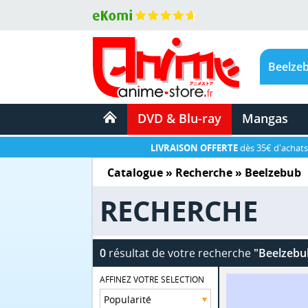
DVD & Blu-ray
Mangas
LIVRAISON OFFERTE
dès 35€ d'achats
Catalogue
» Recherche »
Beelzebub
RECHERCHE
0
résultat de votre recherche
"Beelzebu
AFFINEZ VOTRE SELECTION