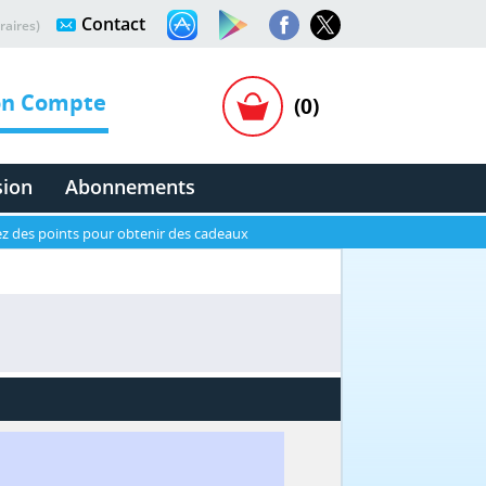
Contact
raires)
n Compte
(0)
sion
Abonnements
z des points pour obtenir des cadeaux