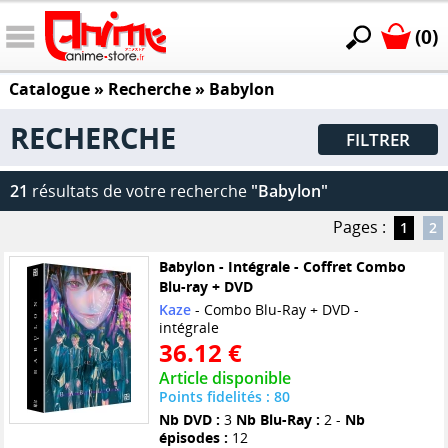
(0)
Catalogue
» Recherche »
Babylon
RECHERCHE
FILTRER
21
résultats de votre recherche
"Babylon"
Pages :
1
2
Babylon - Intégrale - Coffret Combo
Blu-ray + DVD
Kaze
- Combo Blu-Ray + DVD -
intégrale
36.12 €
Article disponible
Points fidelités : 80
Nb DVD :
3
Nb Blu-Ray :
2 -
Nb
épisodes :
12