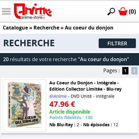
(0)
Catalogue
» Recherche »
Au coeur du donjon
RECHERCHE
FILTRER
20
résultats de votre recherche
"Au coeur du donjon"
Pages :
1
2
Au Coeur du Donjon - Intégrale -
Edition Collector Limitée - Blu-ray
@Anime
- DVD Unité - intégrale
47.96 €
Article disponible
Points fidelités : 130
Nb Blu-Ray :
2 -
Nb épisodes :
12