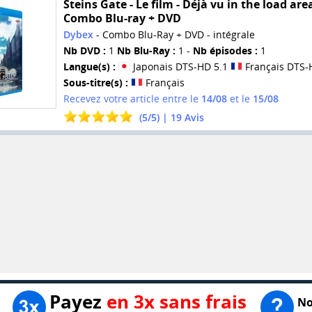
Steins Gate - Le film - Déjà vu in the load area
Combo Blu-ray + DVD
Dybex
- Combo Blu-Ray + DVD - intégrale
Nb DVD :
1
Nb Blu-Ray :
1 -
Nb épisodes :
1
Langue(s) :
Japonais DTS-HD 5.1
Français DTS-
Sous-titre(s) :
Français
Recevez votre article entre le
14/08
et le
15/08
(
5
/
5
) |
19
Avis
Payez
en 3x sans frais
No