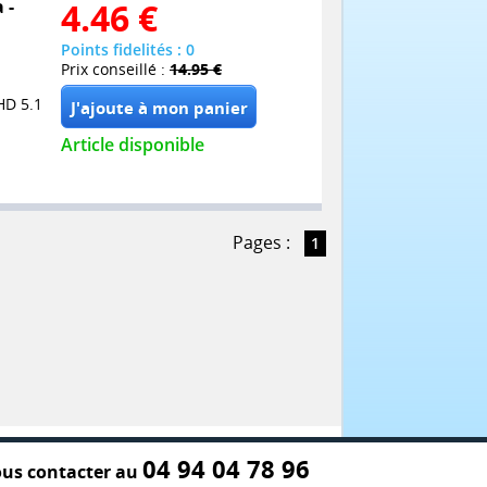
 -
4.46
€
Points fidelités : 0
Prix conseillé :
14.95 €
HD 5.1
Article disponible
Pages :
1
04 94 04 78 96
us contacter au