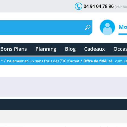
04 94 04 78 96
(voir ho
Mo
Bons Plans
Planning
Blog
Cadeaux
Occa
/
/
 *
Paiement en 3 x sans frais
dès 70€ d'achat
Offre de fidélité
: cumule