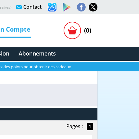
Contact
raires)
n Compte
(0)
sion
Abonnements
z des points pour obtenir des cadeaux
Pages :
1