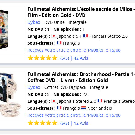
Fullmetal Alchemist L'étoile sacrée de Milos -
Film - Edition Gold - DVD
Dybex
- DVD Unité - intégrale
Nb DVD :
1 -
Nb épisodes :
1
Langue(s) :
Japonais 5.1
Français Stereo 2.0
Sous-titre(s) :
Français
Recevez votre article entre le
14/08
et le
15/08
(
5
/
5
) |
42
Avis
Fullmetal Alchemist : Brotherhood - Partie 1 
Coffret DVD + Livret - Edition Gold
Dybex
- Coffret DVD Digipack - intégrale
Nb DVD :
5 -
Nb épisodes :
22
Langue(s) :
Japonais Stereo 2.0
Français Stereo
Sous-titre(s) :
Français
Néerlandais
Recevez votre article entre le
14/08
et le
15/08
(
5
/
5
) |
12
Avis