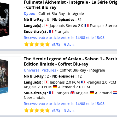
Fullmetal Alchemist - Intégrale - La Série Ori
- Coffret Blu ray
Dybex
- Coffret Blu-Ray - intégrale
Nb Blu-Ray :
6 -
Nb épisodes :
51
Langue(s) :
Japonais Stereo 2.0
Français Stereo
Sous-titre(s) :
Français
Recevez votre article entre le
14/08
et le
15/08
(
5
/
5
) |
9
Avis
The Heroic Legend of Arslan - Saison 1 - Partie
Edition limitée - Coffret Blu-ray
Universal Pictures
- Coffret Blu-Ray - intégrale
Nb Blu-Ray :
2 -
Nb épisodes :
12
Langue(s) :
Japonais 2.0 PCM
Français 2.0 PC
Anglais 2.0 PCM
Allemand 2.0 PCM
Sous-titre(s) :
Français
Anglais
Allemand
Néerlandais
Recevez votre article entre le
14/08
et le
15/08
(
5
/
5
) |
3
Avis