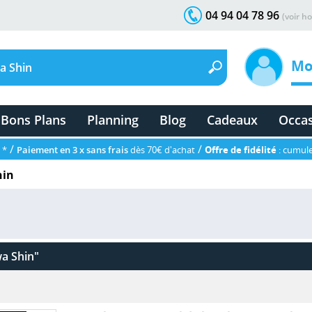
04 94 04 78 96
(voir ho
Mo
Bons Plans
Planning
Blog
Cadeaux
Occa
/
/
 *
Paiement en 3 x sans frais
dès 70€ d'achat
Offre de fidélité
: cumule
hin
a Shin"