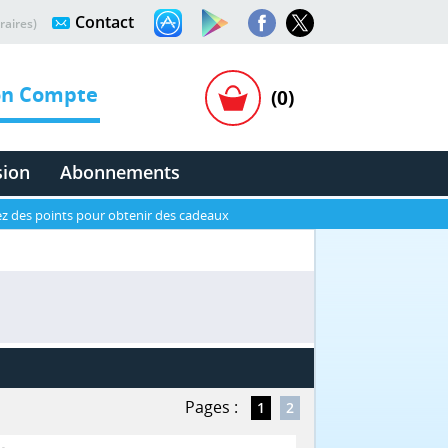
Contact
raires)
n Compte
(0)
sion
Abonnements
z des points pour obtenir des cadeaux
Pages :
1
2