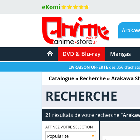
DVD & Blu-ray
Mangas
LIVRAISON OFFERTE
dès 35€ d'achats
Catalogue
» Recherche »
Arakawa S
RECHERCHE
21
résultats de votre recherche
"Arakaw
AFFINEZ VOTRE SELECTION