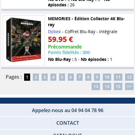
épisodes :
26
MEMORIES - Édition Collector 4K Blu-
ray
Dybex
- Coffret Blu-Ray - intégrale
59.95 €
Précommande
Points fidelités : 300
Nb Blu-Ray :
5 -
Nb épisodes :
1
Pages :
1
2
3
4
5
6
7
8
9
10
11
12
13
14
15
>>
Appelez-nous au 04 94 04 78 96
CONTACT