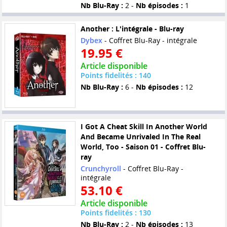
Nb Blu-Ray :
2 -
Nb épisodes :
1
Another : L'intégrale - Blu-ray
Dybex
- Coffret Blu-Ray - intégrale
19.95 €
Article disponible
Points fidelités : 140
Nb Blu-Ray :
6 -
Nb épisodes :
12
I Got A Cheat Skill In Another World
And Became Unrivaled In The Real
World, Too - Saison 01 - Coffret Blu-
ray
Crunchyroll
- Coffret Blu-Ray -
intégrale
53.10 €
Article disponible
Points fidelités : 130
Nb Blu-Ray :
2 -
Nb épisodes :
13