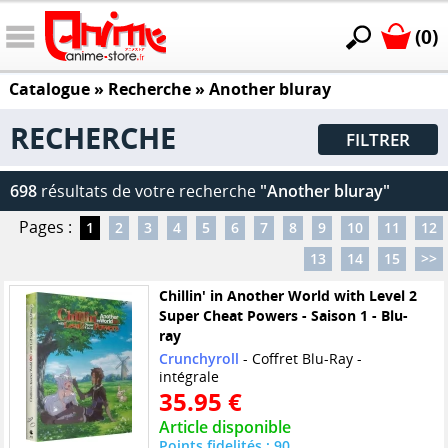
(0)
Catalogue
» Recherche »
Another bluray
RECHERCHE
FILTRER
698
résultats de votre recherche
"Another bluray"
Pages :
1
2
3
4
5
6
7
8
9
10
11
12
13
14
15
>>
Chillin' in Another World with Level 2
Super Cheat Powers - Saison 1 - Blu-
ray
Crunchyroll
- Coffret Blu-Ray -
intégrale
35.95 €
Article disponible
Points fidelités : 90