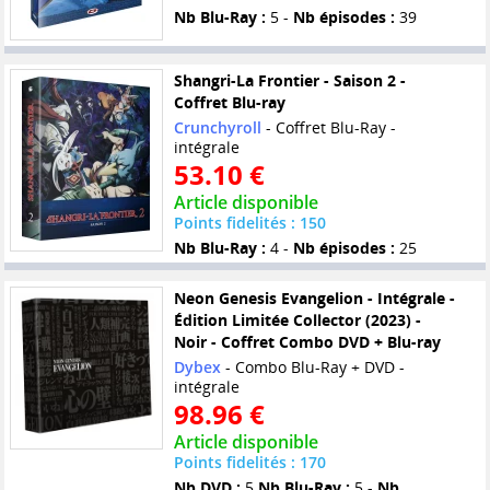
Nb Blu-Ray :
5 -
Nb épisodes :
39
Shangri-La Frontier - Saison 2 -
Coffret Blu-ray
Crunchyroll
- Coffret Blu-Ray -
intégrale
53.10 €
Article disponible
Points fidelités : 150
Nb Blu-Ray :
4 -
Nb épisodes :
25
Neon Genesis Evangelion - Intégrale -
Édition Limitée Collector (2023) -
Noir - Coffret Combo DVD + Blu-ray
Dybex
- Combo Blu-Ray + DVD -
intégrale
98.96 €
Article disponible
Points fidelités : 170
Nb DVD :
5
Nb Blu-Ray :
5 -
Nb