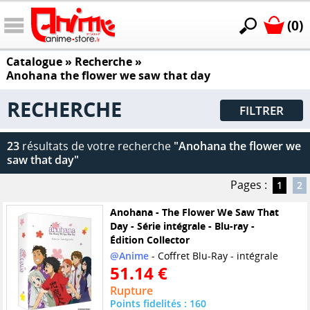
(0)
Catalogue
» Recherche »
Anohana the flower we saw that day
RECHERCHE
FILTRER
23
résultats de votre recherche
"Anohana the flower we
saw that day"
Pages :
1
2
Anohana - The Flower We Saw That
Day - Série intégrale - Blu-ray -
Édition Collector
@Anime
- Coffret Blu-Ray - intégrale
51.14 €
Rupture
Points fidelités : 160