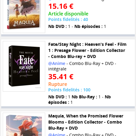
15.16 €
Article disponible
Points fidelités : 40
Nb DVD :
1 -
Nb épisodes :
1
Fate/Stay Night : Heaven's Feel - Film
1 : Presage Flower - Edition Collector
- Combo Blu-ray + DVD
@Anime
- Combo Blu-Ray + DVD -
intégrale
35.41 €
Rupture
Points fidelités : 100
Nb DVD :
1
Nb Blu-Ray :
1 -
Nb
épisodes :
1
Maquia, When the Promised Flower
Blooms - Edition Collector - Combo
Blu-Ray + DVD
@Anime
- Combo Blu-Ray + DVD -