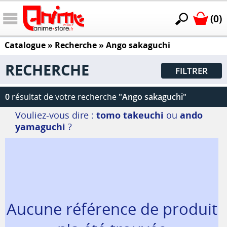
(0)
Catalogue
» Recherche »
Ango sakaguchi
RECHERCHE
FILTRER
0
résultat de votre recherche
"Ango sakaguchi"
Vouliez-vous dire :
tomo takeuchi
ou
ando
yamaguchi
?
Aucune référence de produit