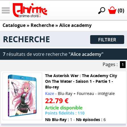
(0)
Catalogue
» Recherche »
Alice academy
RECHERCHE
FILTRER
7
résultats de votre recherche
"Alice academy"
Pages :
1
The Asterisk War : The Academy City
On The Water - Saison 1 - Partie 1 -
Blu-ray
Kaze
- Blu-Ray + Fourreau - intégrale
22.79 €
Article disponible
Points fidelités : 110
Nb Blu-Ray :
1 -
Nb épisodes :
6