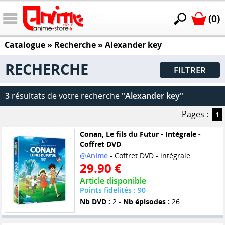
(0)
Catalogue
» Recherche »
Alexander key
RECHERCHE
FILTRER
3
résultats de votre recherche
"Alexander key"
Pages :
1
Conan, Le fils du Futur - Intégrale -
Coffret DVD
@Anime
- Coffret DVD - intégrale
29.90 €
Article disponible
Points fidelités : 90
Nb DVD :
2 -
Nb épisodes :
26