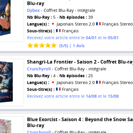
Blu-ray
Dybex
- Coffret Blu-Ray - intégrale
Nb Blu-Ray :
5 -
Nb épisodes :
39
Langue(s) :
Japonais Stereo 2.0
Français Stereo
Sous-titre(s) :
Français
Recevez votre article entre le
04/01
et le
05/01
(
5
/
5
) |
1
Avis
Shangri-La Frontier - Saison 2 - Coffret Blu-ra
Crunchyroll
- Coffret Blu-Ray - intégrale
Nb Blu-Ray :
4 -
Nb épisodes :
25
Langue(s) :
Japonais Stereo 2.0
Français Stereo
Sous-titre(s) :
Français
Recevez votre article entre le
14/08
et le
15/08
Blue Exorcist - Saison 4 : Beyond the Snow Sa
Blu-ray
Crunchyroll
- Coffret Blu-Ray - intégrale