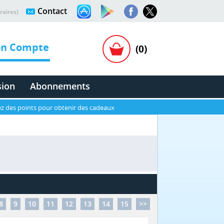
Contact
raires)
n Compte
(0)
sion
Abonnements
z des points pour obtenir des cadeaux
8
9
10
11
12
13
14
15
>>