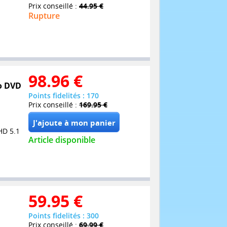
Prix conseillé :
44.95 €
Rupture
98.96
€
bo DVD
Points fidelités : 170
Prix conseillé :
169.95 €
HD 5.1
Article disponible
59.95
€
Points fidelités : 300
Prix conseillé :
69.99 €