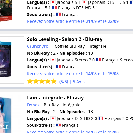
Langue(s) :
Japonais 5.1
Japonais DTS-HD 5.1
Français 5.1
Français DTS-HD 5.1
Sous-titre(s) :
Français
Recevez votre article entre le
21/09
et le
22/09
Solo Leveling - Saison 2 - Blu-ray
Crunchyroll
- Coffret Blu-Ray - intégrale
Nb Blu-Ray :
2 -
Nb épisodes :
13
Langue(s) :
Japonais Stereo 2.0
Français Stereo
Sous-titre(s) :
Français
Recevez votre article entre le
14/08
et le
15/08
(
5
/
5
) |
5
Avis
Lain - Intégrale - Blu-ray
Dybex
- Blu-Ray - intégrale
Nb Blu-Ray :
2 -
Nb épisodes :
13
Langue(s) :
Japonais DTS-HD 2.0
Français 2.0 
Sous-titre(s) :
Français
Recevez votre article entre le
14/08
et le
15/08