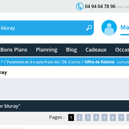
04 94 04 78 96
(voir ho
Mo
Bons Plans
Planning
Blog
Cadeaux
Occa
/
/
 *
Paiement en 3 x sans frais
dès 70€ d'achat
Offre de fidélité
: cumule
ray
or bluray"
Pages :
1
2
3
4
5
6
7