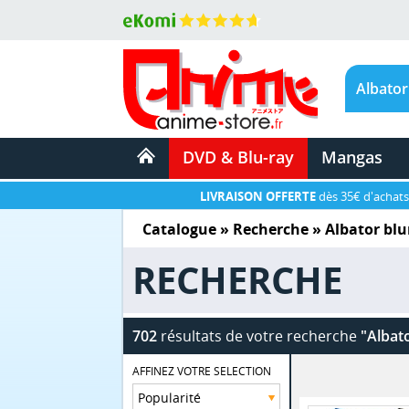
DVD & Blu-ray
Mangas
LIVRAISON OFFERTE
dès 35€ d'achats
Catalogue
» Recherche »
Albator blu
RECHERCHE
702
résultats de votre recherche
"Albat
AFFINEZ VOTRE SELECTION