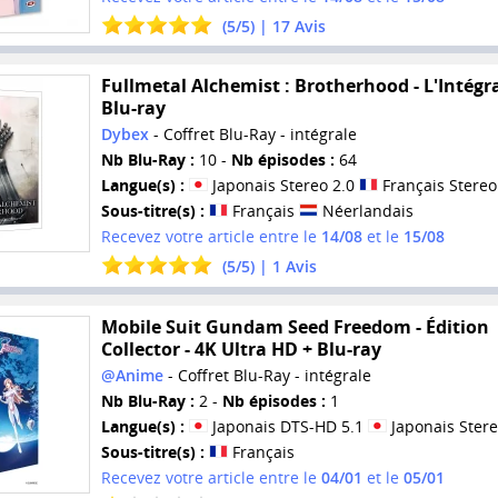
(
5
/
5
) |
17
Avis
Fullmetal Alchemist : Brotherhood - L'Intégra
Blu-ray
Dybex
- Coffret Blu-Ray - intégrale
Nb Blu-Ray :
10 -
Nb épisodes :
64
Langue(s) :
Japonais Stereo 2.0
Français Stereo
Sous-titre(s) :
Français
Néerlandais
Recevez votre article entre le
14/08
et le
15/08
(
5
/
5
) |
1
Avis
Mobile Suit Gundam Seed Freedom - Édition
Collector - 4K Ultra HD + Blu-ray
@Anime
- Coffret Blu-Ray - intégrale
Nb Blu-Ray :
2 -
Nb épisodes :
1
Langue(s) :
Japonais DTS-HD 5.1
Japonais Stere
Sous-titre(s) :
Français
Recevez votre article entre le
04/01
et le
05/01