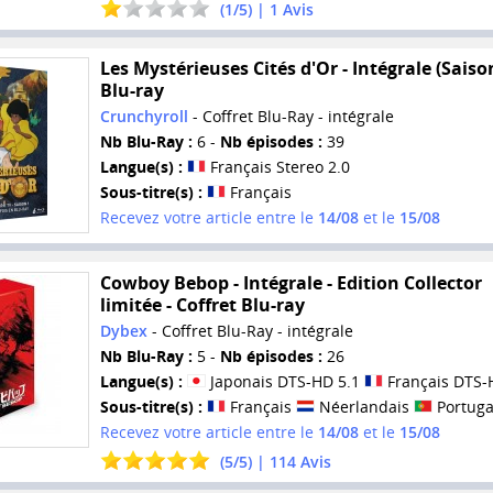
(
1
/
5
) |
1
Avis
Les Mystérieuses Cités d'Or - Intégrale (Saison
Blu-ray
Crunchyroll
- Coffret Blu-Ray - intégrale
Nb Blu-Ray :
6 -
Nb épisodes :
39
Langue(s) :
Français Stereo 2.0
Sous-titre(s) :
Français
Recevez votre article entre le
14/08
et le
15/08
Cowboy Bebop - Intégrale - Edition Collector
limitée - Coffret Blu-ray
Dybex
- Coffret Blu-Ray - intégrale
Nb Blu-Ray :
5 -
Nb épisodes :
26
Langue(s) :
Japonais DTS-HD 5.1
Français DTS-
Sous-titre(s) :
Français
Néerlandais
Portuga
Recevez votre article entre le
14/08
et le
15/08
(
5
/
5
) |
114
Avis