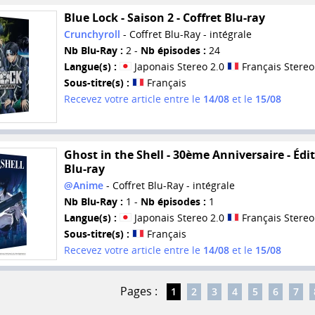
Blue Lock - Saison 2 - Coffret Blu-ray
Crunchyroll
- Coffret Blu-Ray - intégrale
Nb Blu-Ray :
2 -
Nb épisodes :
24
Langue(s) :
Japonais Stereo 2.0
Français Stereo
Sous-titre(s) :
Français
Recevez votre article entre le
14/08
et le
15/08
Ghost in the Shell - 30ème Anniversaire - Édi
Blu-ray
@Anime
- Coffret Blu-Ray - intégrale
Nb Blu-Ray :
1 -
Nb épisodes :
1
Langue(s) :
Japonais Stereo 2.0
Français Stereo
Sous-titre(s) :
Français
Recevez votre article entre le
14/08
et le
15/08
Pages :
1
2
3
4
5
6
7