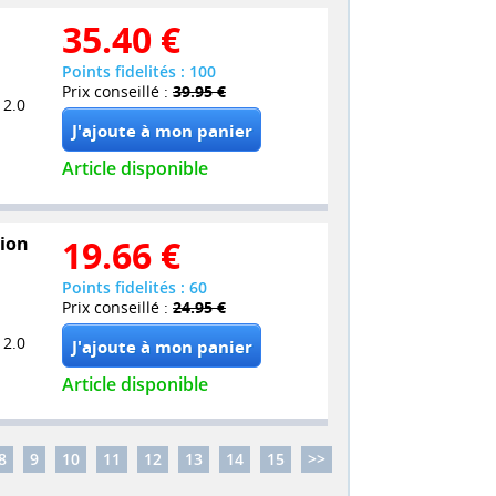
35.40
€
Points fidelités : 100
Prix conseillé :
39.95 €
 2.0
Article disponible
tion
19.66
€
Points fidelités : 60
Prix conseillé :
24.95 €
 2.0
Article disponible
8
9
10
11
12
13
14
15
>>