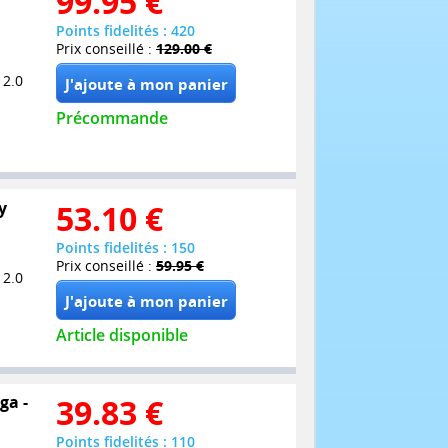
99.95
€
Points fidelités : 420
Prix conseillé :
129.00 €
 2.0
Précommande
y
53.10
€
Points fidelités : 150
Prix conseillé :
59.95 €
 2.0
Article disponible
ga -
39.83
€
Points fidelités : 110