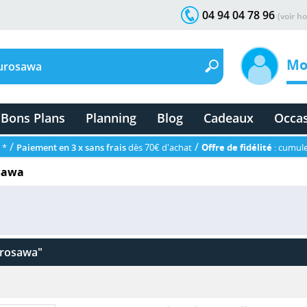
04 94 04 78 96
(voir ho
Mo
Bons Plans
Planning
Blog
Cadeaux
Occa
/
/
 *
Paiement en 3 x sans frais
dès 70€ d'achat
Offre de fidélité
: cumule
sawa
urosawa"