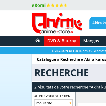
DVD & Blu-ray
Mangas
LIVRAISON OFFERTE
dès 35€ d'achats
Catalogue
» Recherche »
Akira kuro
RECHERCHE
2
résultats de votre recherche
"Akira k
AFFINEZ VOTRE SELECTION