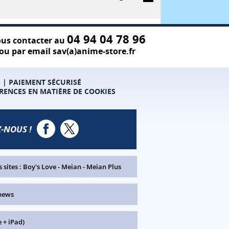
04 94 04 78 96
us contacter au
ou par email sav(a)anime-store.fr
S
|
PAIEMENT SÉCURISÉ
RENCES EN MATIÈRE DE COOKIES
-NOUS !
 sites :
Boy's Love
-
Meian
-
Meian Plus
news
 + iPad)