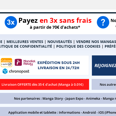
Payez
en 3x sans frais
No
à partir de 70€ d'achats*
E
|
MEILLEURES VENTES
|
NOUVEAUTÉS
|
VENDRE NOS MANGA
ITIQUE DE CONFIDENTIALITÉ
|
POLITIQUE DES COOKIES
|
PRÉFÉ
REJOIGNEZ
Livraison OFFERTE dès 35 € d'achat (Manga à 0.01€)
Nos autres
Nos partenaires :
Manga Story
-
Japan Expo
-
Animeka
-
Manga 
Application mobile et tablette :
Informations
-
Android
-
iOS (iPhone