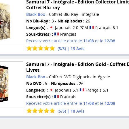
Samurai 7 - Intégrale - Edition Collector Limit
Coffret Blu-ray
Black Box
- Coffret Blu-Ray - intégrale
Nb Blu-Ray :
3 -
Nb épisodes :
26
Langue(s) :
Japonais 2.0 PCM
Français 6.1
Sous-titre(s) :
Français
Recevez votre article entre le
11/08
et le
12/08
(
5
/
5
) |
13
Avis
Samurai 7 - Intégrale - Edition Gold - Coffret
Livret
Black Box
- Coffret DVD Digipack - intégrale
Nb DVD :
5 -
Nb épisodes :
26
Langue(s) :
Japonais 5.1
Français 5.1
Sous-titre(s) :
Français
Recevez votre article entre le
11/08
et le
12/08
(
5
/
5
) |
18
Avis