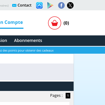
Contact
raires)
n Compte
(0)
sion
Abonnements
z des points pour obtenir des cadeaux
Pages :
1