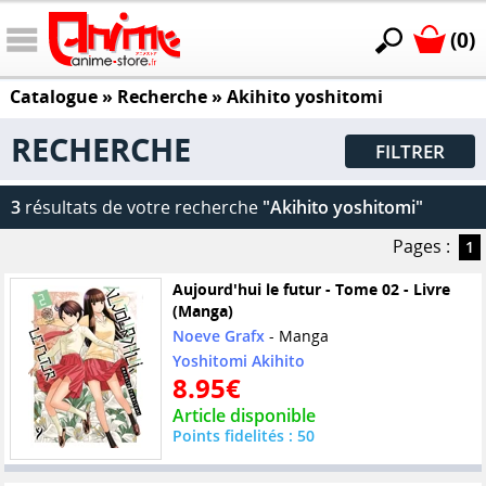
(0)
Catalogue
» Recherche »
Akihito yoshitomi
RECHERCHE
FILTRER
3
résultats de votre recherche
"Akihito yoshitomi"
Pages :
1
Aujourd'hui le futur - Tome 02 - Livre
(Manga)
Noeve Grafx
- Manga
Yoshitomi Akihito
8.95€
Article disponible
Points fidelités : 50