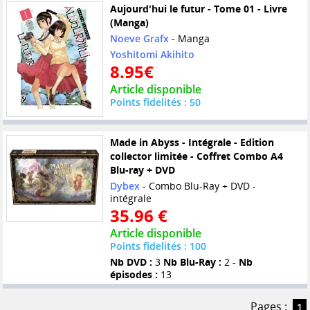
Aujourd'hui le futur - Tome 01 - Livre
(Manga)
Noeve Grafx
- Manga
Yoshitomi Akihito
8.95€
Article disponible
Points fidelités : 50
Made in Abyss - Intégrale - Edition
collector limitée - Coffret Combo A4
Blu-ray + DVD
Dybex
- Combo Blu-Ray + DVD -
intégrale
35.96 €
Article disponible
Points fidelités : 100
Nb DVD :
3
Nb Blu-Ray :
2 -
Nb
épisodes :
13
Pages :
1